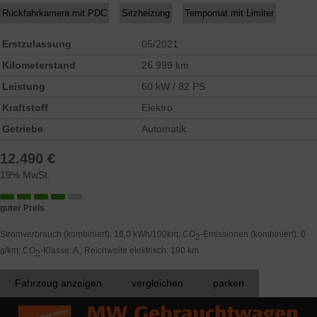
Rückfahrkamera mit PDC
Sitzheizung
Tempomat mit Limiter
Erstzulassung
05/2021
Kilometerstand
26.999 km
Leistung
60 kW / 82 PS
Kraftstoff
Elektro
Getriebe
Automatik
12.490 €
19% MwSt.
guter Preis
Stromverbrauch (kombiniert):
16,0 kWh/100km
;
CO
-Emissionen (kombiniert):
0
2
g/km
;
CO
-Klasse:
A
;
Reichweite elektrisch:
190 km
2
Fahrzeug anzeigen
vergleichen
parken