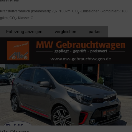
fairer Preis
Kraftstoffverbrauch (kombiniert):
7,6 l/100km
;
CO
-Emissionen (kombiniert):
180
2
g/km
;
CO
-Klasse:
G
2
Fahrzeug anzeigen
vergleichen
parken