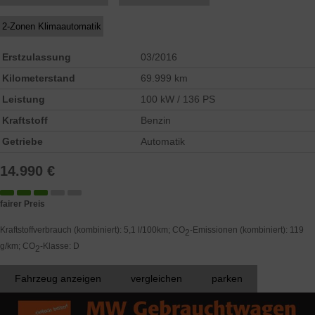
2-Zonen Klimaautomatik
Erstzulassung
03/2016
Kilometerstand
69.999 km
Leistung
100 kW / 136 PS
Kraftstoff
Benzin
Getriebe
Automatik
14.990 €
fairer Preis
Kraftstoffverbrauch (kombiniert):
5,1 l/100km
;
CO
-Emissionen (kombiniert):
119
2
g/km
;
CO
-Klasse:
D
2
Fahrzeug anzeigen
vergleichen
parken