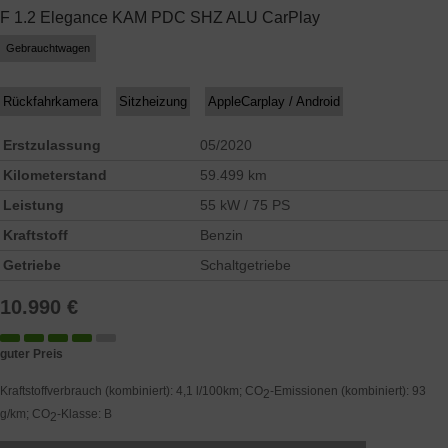
F 1.2 Elegance KAM PDC SHZ ALU CarPlay
Gebrauchtwagen
Rückfahrkamera
Sitzheizung
AppleCarplay / Android
Erstzulassung
05/2020
Kilometerstand
59.499 km
Leistung
55 kW / 75 PS
Kraftstoff
Benzin
Getriebe
Schaltgetriebe
10.990 €
guter Preis
Kraftstoffverbrauch (kombiniert):
4,1 l/100km
;
CO
-Emissionen (kombiniert):
93
2
g/km
;
CO
-Klasse:
B
2