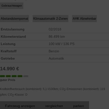
Gebrauchtwagen
Abstandstempomat
Klimaautomatik 2-Zonen
AHK Abnehmbar
Erstzulassung
02/2018
Kilometerstand
86.499 km
Leistung
100 kW / 136 PS
Kraftstoff
Benzin
Getriebe
Automatik
14.990 €
guter Preis
Kraftstoffverbrauch (kombiniert):
5,1 l/100km
;
CO
-Emissionen (kombiniert):
119
2
g/km
;
CO
-Klasse:
D
2
Fahrzeug anzeigen
vergleichen
parken