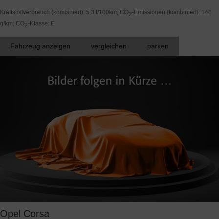
Kraftstoffverbrauch (kombiniert):
5,3 l/100km
;
CO
-Emissionen (kombiniert):
140
2
g/km
;
CO
-Klasse:
E
2
Fahrzeug anzeigen
vergleichen
parken
Opel
Corsa