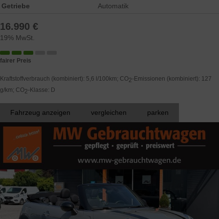
Getriebe
Automatik
16.990 €
19% MwSt.
fairer Preis
Kraftstoffverbrauch (kombiniert):
5,6 l/100km
;
CO
-Emissionen (kombiniert):
127
2
g/km
;
CO
-Klasse:
D
2
Fahrzeug anzeigen
vergleichen
parken