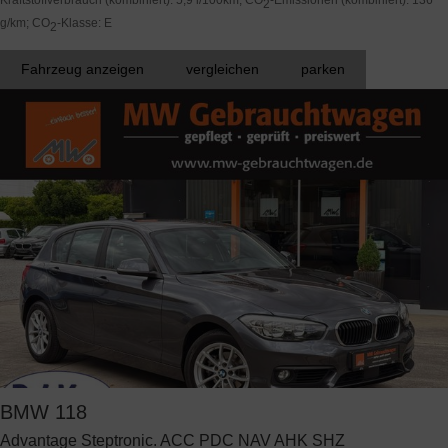
2
g/km
;
CO
-Klasse:
E
2
Fahrzeug anzeigen
vergleichen
parken
BMW
118
Advantage Steptronic. ACC PDC NAV AHK SHZ