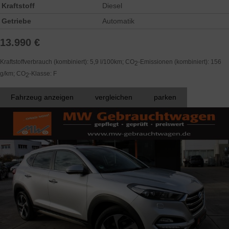
Kraftstoff
Diesel
Getriebe
Automatik
13.990 €
Kraftstoffverbrauch (kombiniert):
5,9 l/100km
;
CO
-Emissionen (kombiniert):
156
2
g/km
;
CO
-Klasse:
F
2
Fahrzeug anzeigen
vergleichen
parken