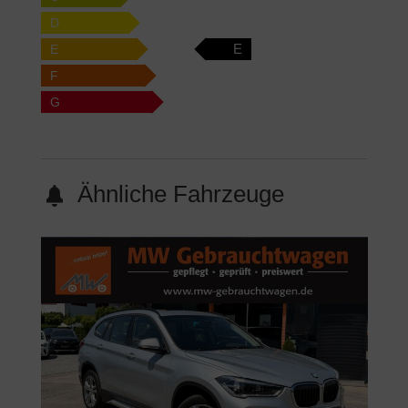
D
E
E
F
G
Ähnliche Fahrzeuge